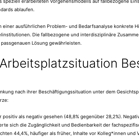
s speziell erarbeiteten Vorgehensmodells auf fallbezogene Ein
ndards ablaufen.
 einer ausführlichen Problem- und Bedarfsanalyse konkrete Hi
linstitutionen. Die fallbezogene und interdisziplinäre Zusamme
er passgenauen Lösung gewährleisten.
rbeitsplatzsituation Bes
ung nach ihrer Beschäftigungssituation unter dem Gesichtspu
rze:
er positiv als negativ gesehen (48,8% gegenüber 28,2%). Negat
terte sich die Zugänglichkeit und Bedienbarkeit der fachspezif
ichten 44,4%, häufiger als früher, Inhalte vor Kolleg*innen un